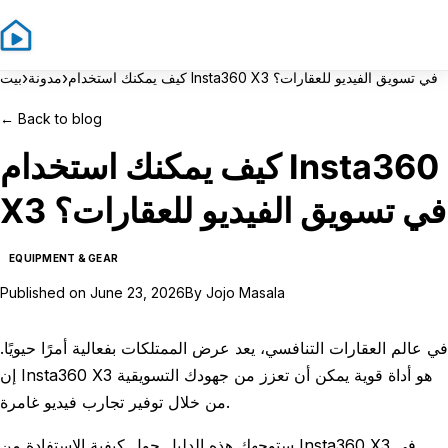
Sign In
Sign Up
›
›
كيف يمكنك استخدام Insta360 X3 في تسويق الفيديو للعقارات؟
مدونة
بيت
←
Back to blog
كيف يمكنك استخدام Insta360
X3 في تسويق الفيديو للعقارات؟
EQUIPMENT & GEAR
Published on
June 23, 2026
By
Jojo Masala
في عالم العقارات التنافسي، يعد عرض الممتلكات بفعالية أمرًا حيويًا.
إن Insta360 X3 هو أداة قوية يمكن أن تعزز من جهودك التسويقية
من خلال توفير تجارب فيديو غامرة.
ستوجهك هذه الدليل حول كيفية الاستفادة من Insta360 X3 في