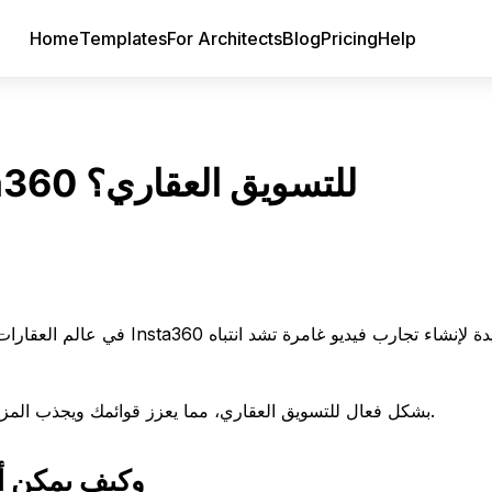
Home
Templates
For Architects
Blog
Pricing
Help
كيف يمكنك استخدام فيديو Insta360 للتسويق العقاري؟
في عالم العقارات التنافسي، ي
تستكشف هذه المقالة كيفية استخدام فيديو Insta360 بشكل فعال للتسويق العقاري، مما يعزز قوائمك ويجذب المزيد من الاهتمام.
ما هو Insta360 وك