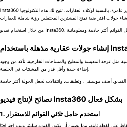
Insta360 هي علامة تجارية معروفة بكاميراتها ذات 360 درجة التي تلتقط فيديو وصور غامرة. بالنسبة لوكلاء العقارات، تتيح لك هذه التكنولوجيا
ذهلة باستخدام Insta360
يسية مثل غرفة المعيشة والمطبخ والمساحات الخارجية. تأكد من وجود
إضاءة جيدة وأقل قدر من المشتتات في الخلفية.
نصائح لإنتاج فيديو Insta360 بشكل فعال
1. استخدم حامل ثلاثي القوائم للاستقرار