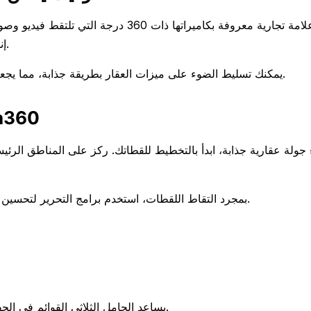
إنشاء جولات افتراضية تمنح المشترين المحتملين رؤية شاملة للعقارات.
من خلال استخدام فيديو Insta360، يمكنك تسليط الضوء على ميزات العقار بطريقة جذابة، مما يجعل القوائم أكثر جاذبية ومعلوماتية.
إنشاء جولات عقارية م
 جولة عقارية جذابة، ابدأ بالتخطيط للقطاتك. ركز على المناطق الرئ
بمجرد التقاط اللقطات، استخدم برامج التحرير لتحسين الفيديو. أضف موسيقى، وتعليقات، وانتقالات لجعل الجولة أكثر جاذبية.
يساعد الحامل الثلاثي القوائم في الحفاظ على لقطة ثابتة، مما يضمن أن يكون الفيديو سلسًا ويبدو احترافيًا.