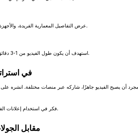
عرض التفاصيل المعمارية الفريدة، والأجهزة عالية الجودة، أو التخطيطات الواسعة التي يمكن أن تجذب المشترين.
استهدف أن يكون طول الفيديو من 1-3 دقائق للحفاظ على تفاعل المشاهدين مع توفير معلومات كافية عن العقار.
دمج فيديوهات ta360
مجرد أن يصبح الفيديو جاهزًا، شاركه عبر منصات مختلفة. انشره على 
فكر في استخدام إعلانات الفيديو للوصول إلى جمهور أوسع وجذب المزيد من المشترين المحتملين.
مرجع سريع: Insta360 م