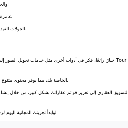
إليك مقارنة سريعة بين جولات فيديو Insta360 والجولات الفيديو التقليدية:
جولات فيديو Insta360: غامرة، تفاعلية، تتيح للمشاهدين التحكم في رؤيتهم.
الجولات الفيديو التقليدية: خطية، أقل تفاعلية، عادة ما تكون موجهة من قبل الوكيل.
يمكن أن يكون هذا تكملة رائعة لفيديوهات Insta360 الخاصة بك، مما يوفر محتوى متنوع لجذب المشترين.
استكشف الإمكانيات مع Tour Estate AI وابدأ تجربتك المجانية اليوم لرفع مستوى تسويق عقاراتك!