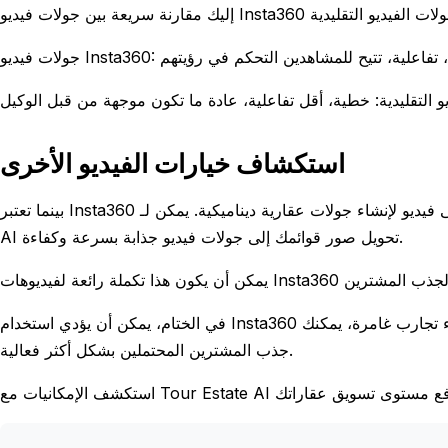
استكشاف خيارات الفيديو الأخرى
بينما تعتبر Insta360 خيارًا رائعًا، فكر في أدوات أخرى مثل خدمات تحويل الصور إلى فيديو لإنشاء جولات عقارية ديناميكية. يمكن لـ Tour Estate
AI تحويل صور قوائمك إلى جولات فيديو جذابة بسرعة وكفاءة.
في الختام، يمكن أن يؤدي استخدام Insta360 في التسويق العقاري إلى تعزيز قوائم عقاراتك بشكل كبير. من خلال إنشاء تجارب غامرة، يمكنك
جذب المشترين المحتملين بشكل أكثر فعالية.