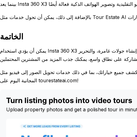
الخاتمة
يمكن أن يؤدي استخدام Insta 360 X3 في تسويق الفيديو للعقارات إلى تعزيز تقديمات عقاراتك بشكل كبير. من خلال إنشاء جولات غامرة، والتحرير
جميع خياراتك، بما في ذلك خدمات تحويل الصور إلى فيديو مثل Tour Estate AI، لرفع مستوى استراتيجيتك التسويقية. ابدأ تجربتك
المجانية اليوم على tourestateai.com!
Turn listing photos into video tours
Upload property photos and get a polished tour in minu