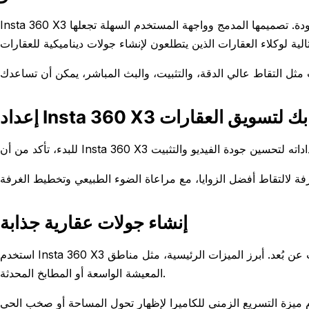
Insta 360 X3 هو كاميرا 360 درجة متعددة الاستخدامات تلتقط فيديو غامر وصور عالية الجودة. تصميمها المدمج وواجهة المستخدم السهلة تجعلها
Insta  الخاص بك لتسويق العقارات
إنشاء جولات عقارية جذابة
استخدم Insta 360 X3 لإنشاء جولات افتراضية تسمح للمشترين المحتملين باستكشاف العقارات عن بُعد. أبرز الميزات الرئيسية، مثل مناطق
المعيشة الواسعة أو المطابخ المحدثة.