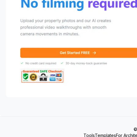
©
Tools
Templates
For Archit