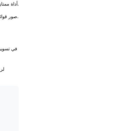
بينما يعد Insta 360 X3 أداة ممتازة للفيديو الغامر، توجد خيارات أخرى. يمكن أن تكون الكاميرات الفيديو التقليدية وتصوير الهواتف الذكية فعالة أيضًا.
بالإضافة إلى ذلك، يمكن أن تحول خدمات مثل Tour Estate AI صور قوائمك إلى جولات فيديو مذهلة، مما يوفر طريقًا إبداعيًا آخر لتسويق العقارات.