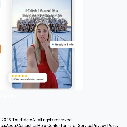
Start free
 2026 TourEstateAI. All rights reserved.
ects
About
Contact Us
Help Center
Terms of Service
Privacy Policy