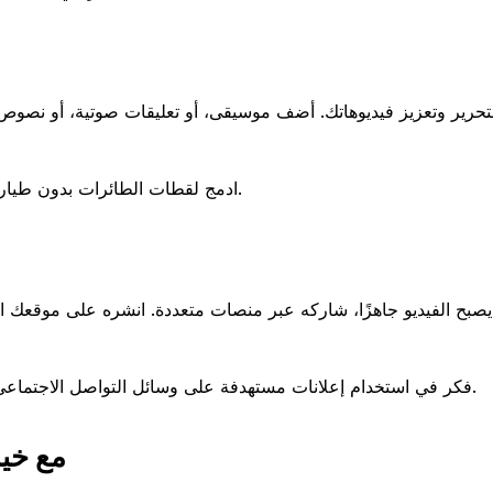
ادمج لقطات الطائرات بدون طيار أو مقاطع الفيديو التقليدية للحصول على رؤية شاملة للعقار ومحيطه.
صبح الفيديو جاهزًا، شاركه عبر منصات متعددة. انشره على موقعك الإ
فكر في استخدام إعلانات مستهدفة على وسائل التواصل الاجتماعي للوصول إلى المشترين المحتملين في فئات سكانية أو مواقع محددة.
مقارنة  X3