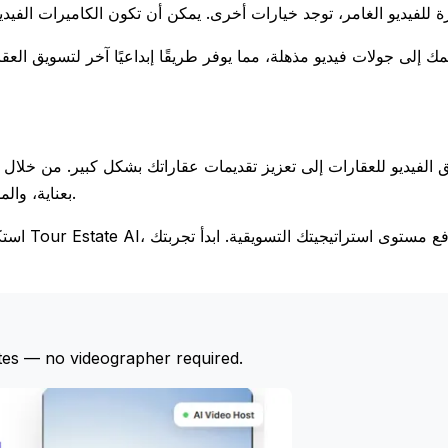
بعناية، والمشاركة على نطاق واسع، يمكنك جذب المزيد من المشترين المحتملين.
استكشف 
tes — no videographer required.