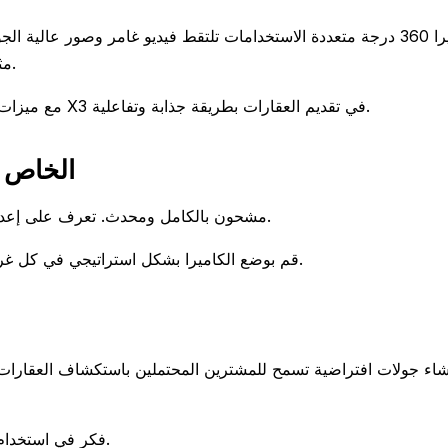
مثالية لوكلاء العقارات الذين يتطلعون لإنشاء جولات ديناميكية للعقارات.
مع ميزات مثل التقاط عالي الدقة، والتثبيت، والبث المباشر، يمكن أن تساعدك X3 في تقديم العقارات بطريقة جذابة وتفاعلية.
إعداد 360 X3
للبدء، تأكد من أن Insta 360 X3 مشحون بالكامل ومحدث. تعرف على إعداداته لتحسين جودة الفيديو والتثبيت.
قم بوضع الكاميرا بشكل استراتيجي في كل غرفة لالتقاط أفضل الزوايا، مع مراعاة الضوء الطبيعي وتخطيط الغرفة.
فكر في استخدام ميزة التسريع الزمني للكاميرا لإظهار تحول المساحة أو صخب الحي.