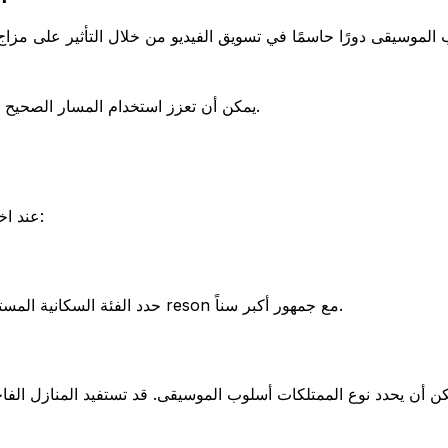
 الموسيقى دورًا حاسمًا في تسويق الفيديو من خلال التأثير على مزاج ا
يمكن أن تعزز استخدام المسار الصحيح السرد، وتبرز الميزات الرئيسية، وفي النهاية تزيد من الاهتمام بقوائمك.
عند اختيار أغنية لفيديو العقارات الخاص بك، ضع في اعتبارك العوامل التالية:
حدد الفئة السكانية المستهدفة. قد تجذب أغنية بوب عصرية المشترين الأصغر سنًا، بينما قد تت reson مع جمهور أكبر سناً.
ن أن يحدد نوع الممتلكات أسلوب الموسيقى. قد تستفيد المنازل الفاخرة