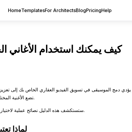
Home
Templates
For Architects
Blog
Pricing
Help
كيف يمكنك استخدام الأغاني ال
يؤدي دمج الموسيقى في تسويق الفيديو العقاري الخاص بك إلى تعزيز ا
تضع الأغنية المختارة بشكل جيد النغمة، وتثير المشاعر، وتحافظ على تفاعل المشاهدين.
ستستكشف هذه الدليل نصائح عملية لاختيار واستخدام الأغاني في فيديوهات الممتلكات الخاصة بك لتعظيم تأثيرها.
لماذا تعت