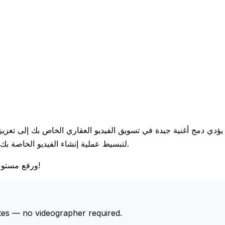
يؤدي دمج أغنية جيدة في تسويق الفيديو العقاري الخاص بك إلى تعزي
في ذلك الحلول المدفوعة بالذكاء الاصطناعي مثل Tour Estate AI، لتبسيط عملية إنشاء الفيديو الخاصة بك.
ابدأ تجربتك المجانية في tourestateai.com ورفع مستوى تسويق ممتلكاتك اليوم!
tes — no videographer required.