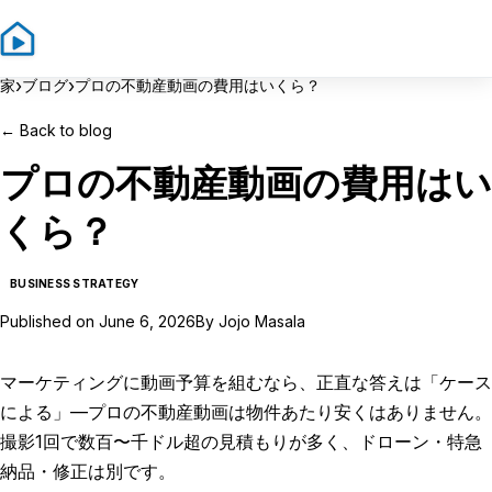
Sign In
Sign Up
›
›
家
ブログ
プロの不動産動画の費用はいくら？
←
Back to blog
プロの不動産動画の費用はい
くら？
BUSINESS STRATEGY
Published on
June 6, 2026
By
Jojo Masala
マーケティングに動画予算を組むなら、正直な答えは「ケース
による」—プロの不動産動画は物件あたり安くはありません。
撮影1回で数百〜千ドル超の見積もりが多く、ドローン・特急
納品・修正は別です。