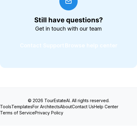
Still have questions?
Get in touch with our team
Contact Support
Browse help center
© 2026 TourEstateAI. All rights reserved.
Tools
Templates
For Architects
About
Contact Us
Help Center
Terms of Service
Privacy Policy