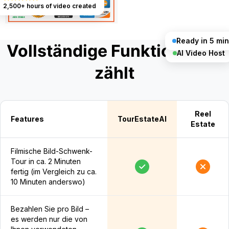
2,500+ hours of video created
Ready in 5 min
Vollständige Funktionalität
AI Video Host
zählt
Reel
Features
TourEstateAI
Estate
Filmische Bild-Schwenk-
Tour in ca. 2 Minuten
fertig (im Vergleich zu ca.
10 Minuten anderswo)
Bezahlen Sie pro Bild –
es werden nur die von