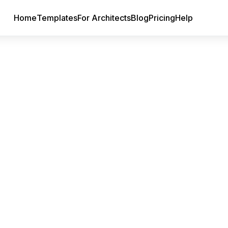
Home
Templates
For Architects
Blog
Pricing
Help