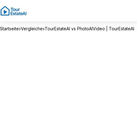
›
›
Startseite
Vergleiche
TourEstateAI vs PhotoAIVideo | TourEstateAI
FÜR IMMOBILIENMAKLER ENTWICKELT
T
o
u
r