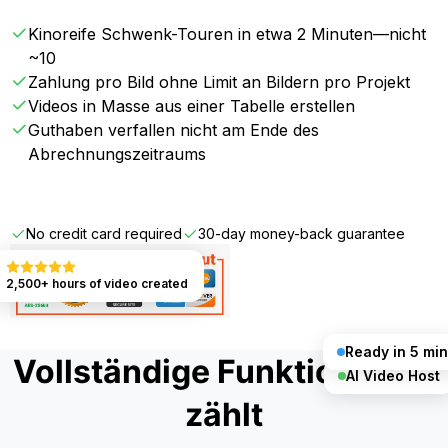
Kinoreife Schwenk-Touren in etwa 2 Minuten—nicht
~10
Zahlung pro Bild ohne Limit an Bildern pro Projekt
Videos in Masse aus einer Tabelle erstellen
Guthaben verfallen nicht am Ende des
Abrechnungszeitraums
Get Started FREE
No credit card required
30-day money-back guarantee
2,500+ hours of video created
Ready in 5 min
Vollständige Funktionalität
AI Video Host
zählt