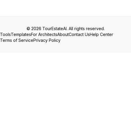
© 2026 TourEstateAI. All rights reserved.
Tools
Templates
For Architects
About
Contact Us
Help Center
Terms of Service
Privacy Policy