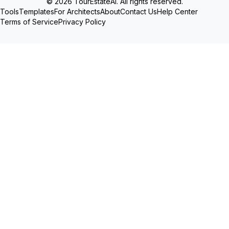
© 2026 TourEstateAI. All rights reserved.
Tools
Templates
For Architects
About
Contact Us
Help Center
Terms of Service
Privacy Policy