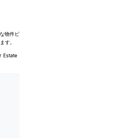
的な物件ビ
ます。
tate