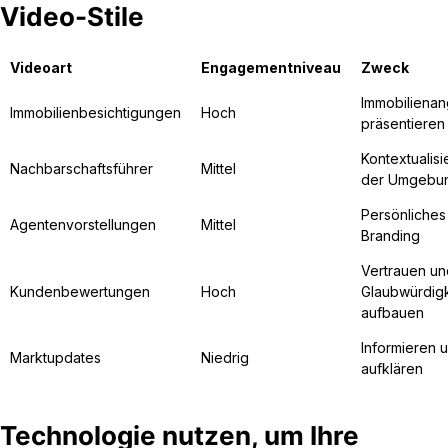
Video-Stile
Videoart
Engagementniveau
Zweck
Immobiliena
Immobilienbesichtigungen
Hoch
präsentieren
Kontextualis
Nachbarschaftsführer
Mittel
der Umgebu
Persönliches
Agentenvorstellungen
Mittel
Branding
Vertrauen un
Kundenbewertungen
Hoch
Glaubwürdigk
aufbauen
Informieren 
Marktupdates
Niedrig
aufklären
Technologie nutzen, um Ihre