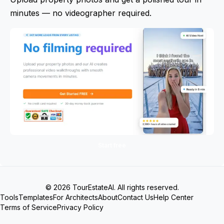
minutes — no videographer required.
Start free
© 2026 TourEstateAI. All rights reserved.
Tools
Templates
For Architects
About
Contact Us
Help Center
Terms of Service
Privacy Policy