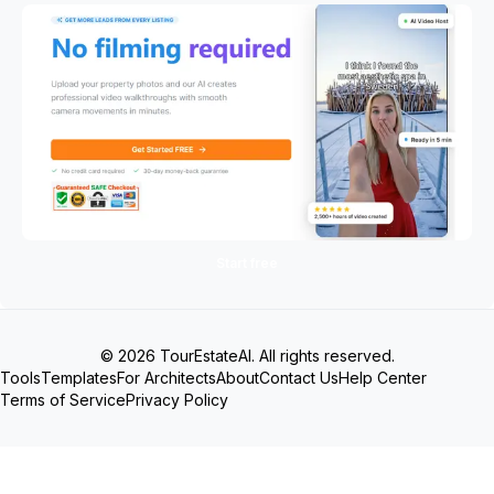
Start free
© 2026 TourEstateAI. All rights reserved.
Tools
Templates
For Architects
About
Contact Us
Help Center
Terms of Service
Privacy Policy