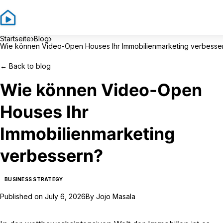
Sign In
Sign
›
›
Startseite
Blog
Wie können Video-Open Houses Ihr Immobilienmarketing verbesse
←
Back to blog
Wie können Video-Open
Houses Ihr
Immobilienmarketing
verbessern?
BUSINESS STRATEGY
Published on
July 6, 2026
By
Jojo Masala