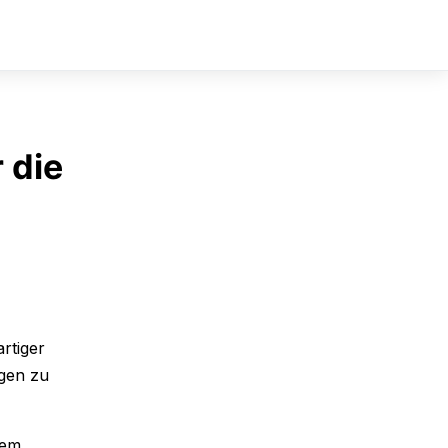
Sign In
Sign Up
 die
rtiger
ngen zu
nem