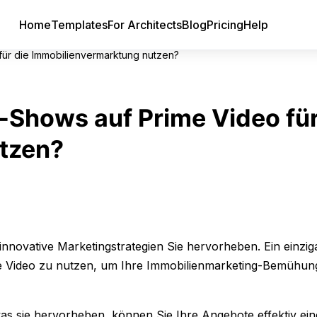
Home
Templates
For Architects
Blog
Pricing
Help
für die Immobilienvermarktung nutzen?
-Shows auf Prime Video für
tzen?
nnovative Marketingstrategien Sie hervorheben. Ein einziga
ime Video zu nutzen, um Ihre Immobilienmarketing-Bemühu
as sie hervorheben, können Sie Ihre Angebote effektiv ei