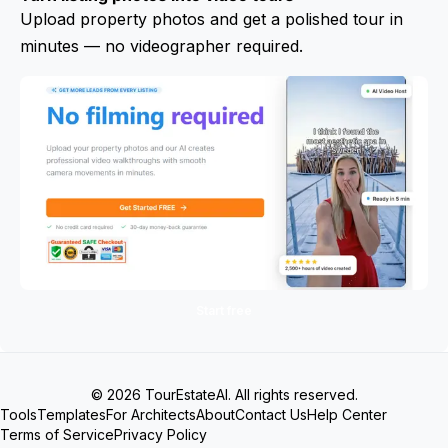
Upload property photos and get a polished tour in
minutes — no videographer required.
Start free
© 2026 TourEstateAI. All rights reserved.
Tools
Templates
For Architects
About
Contact Us
Help Center
Terms of Service
Privacy Policy