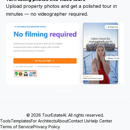
Upload property photos and get a polished tour in
minutes — no videographer required.
Start free
© 2026 TourEstateAI. All rights reserved.
Tools
Templates
For Architects
About
Contact Us
Help Center
Terms of Service
Privacy Policy