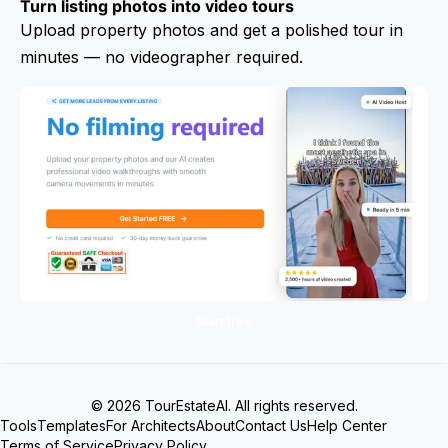
Turn listing photos into video tours
Upload property photos and get a polished tour in
minutes — no videographer required.
Start free
© 2026 TourEstateAI. All rights reserved.
Tools
Templates
For Architects
About
Contact Us
Help Center
Terms of Service
Privacy Policy