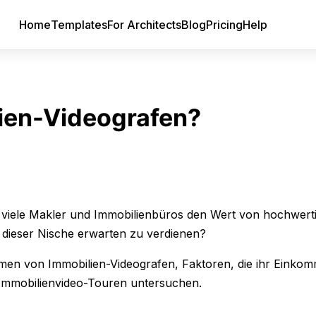
Home
Templates
For Architects
Blog
Pricing
Help
lien-Videografen?
em viele Makler und Immobilienbüros den Wert von hochwer
n dieser Nische erwarten zu verdienen?
ahmen von Immobilien-Videografen, Faktoren, die ihr Einko
n Immobilienvideo-Touren untersuchen.