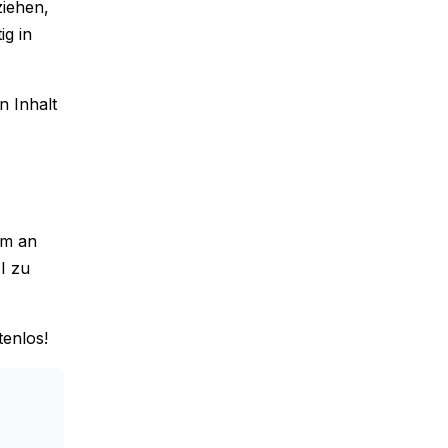
ziehen,
ig in
n Inhalt
um an
I zu
tenlos!