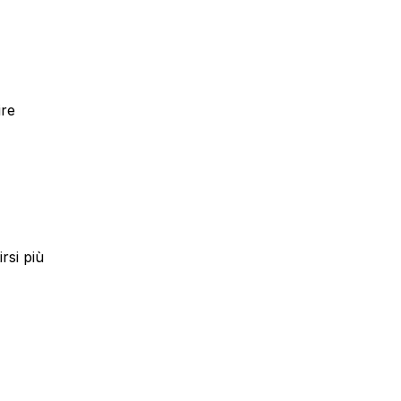
ire
rsi più