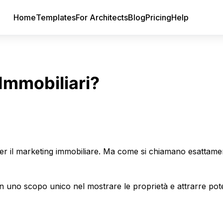
Home
Templates
For Architects
Blog
Pricing
Help
Immobiliari?
e per il marketing immobiliare. Ma come si chiamano esattame
n uno scopo unico nel mostrare le proprietà e attrarre pote