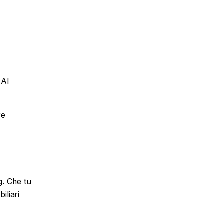
 AI
re
g. Che tu
iliari