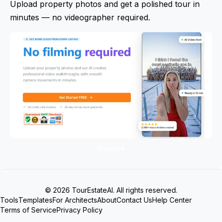
Upload property photos and get a polished tour in
minutes — no videographer required.
Start free
© 2026 TourEstateAI. All rights reserved.
Tools
Templates
For Architects
About
Contact Us
Help Center
Terms of Service
Privacy Policy